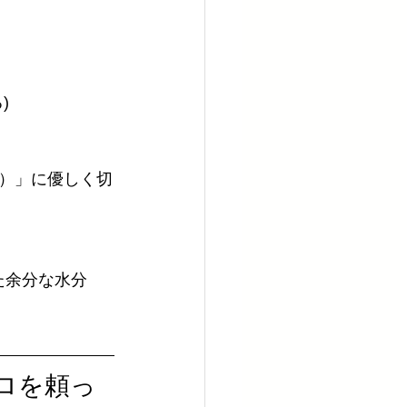
)
）」に優しく切
た余分な水分
ロを頼っ