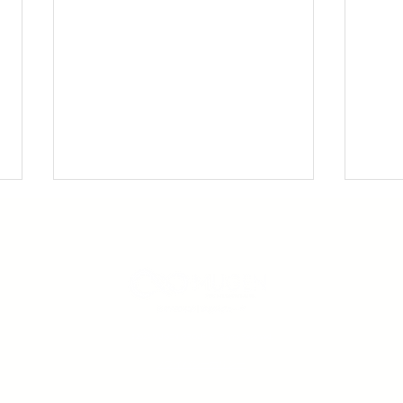
©2024 MUGEN GROUP, All Rights Reserved.
【40代の深層疲労】「寝ても
【新
​プライバシーポリシー
疲れが取れない」働く女性
UP
へ。1分で自律神経を整え
前院が