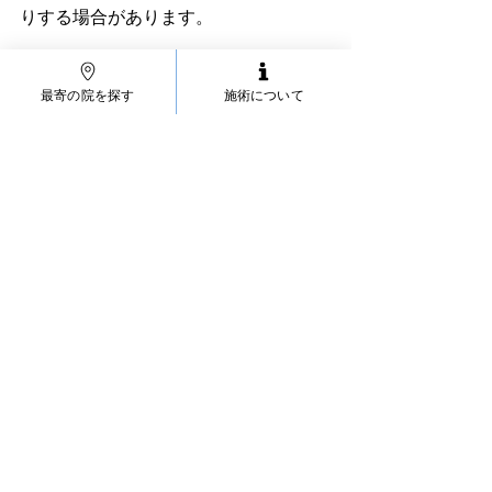
りする場合があります。
⑫ご利用者様の手指消毒
最寄の院を探す
施術について
ご来院時、ご帰院時に手指の消毒にご
協力いただいています。
⑬フェイスタオルの持参
施術で使用するタオルをご持参いただ
くようにご協力をお願いしています。
株式会社 夢現
MUGEN整骨院|鍼灸院グループ　衛生
管理課
すべて表示
最新記事