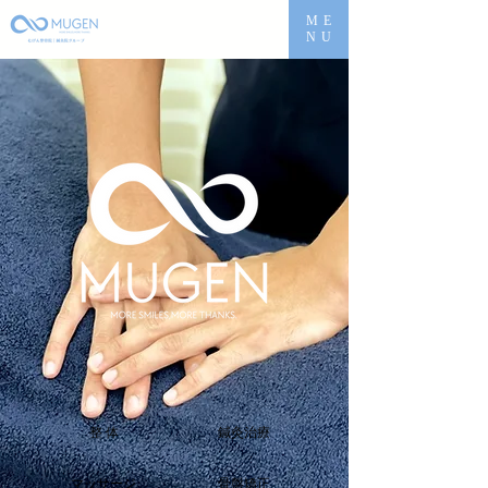
ME
NU
整 体
​鍼灸治療
マッサージ
​骨盤矯正