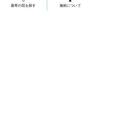
☑ どこに行っても治らない
最寄の院を探す
施術について
骨折 脱臼 捻挫 肉ばなれ
むち打ち 頚椎椎間板ヘルニア 寝違え
首こり 肩こり 筋緊張性頭痛
五十肩（四十肩）背中の痛み 猫背
腰痛 ぎっくり腰 坐骨神経痛
腰椎椎間板ヘルニア 脊柱管狭窄症
膝痛 変形性膝関節症 O脚 X脚
偏平足 外反母趾 内反小趾
野球肩 野球肘 テニス肘 ゴルフ肘
オスグッドシュラッター病
シンスプリント 足底筋膜炎 など
症状について調べる