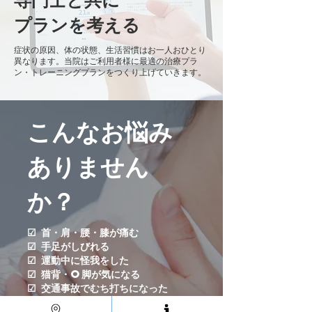
プランを考える
症状の原因、体の状態、生活習慣はお一人おひとり
異なります。当院はご利用者様に最適の治療プラ
ン・トレーニングプランをつくり上げていきます。
こんなお悩み
ありません
か？
☑ 首・肩・腰・膝が痛む
☑ 手足がしびれる
☑ 運動中に怪我をした
☑ 猫背・O脚が気になる
​☑ 交通事故でむち打ちになった
☑ どこに行けばいいのかわからない