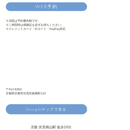
WEB予約
※当院は予約優先制です。​
※ご来院時は保険証を必ずお持ちください。
※クレジットカード・ICカード・PayPay対応
〒612-8363
京都府京都市伏見区納屋町124
Googleマップで見る
京阪 伏見桃山駅 徒歩10分